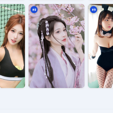
返
字
万
万
点
口
#
8
#
9