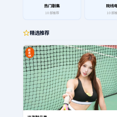
热门剧集
院线
10
部推荐
10
部
精选推荐
0:20
超
清
4K