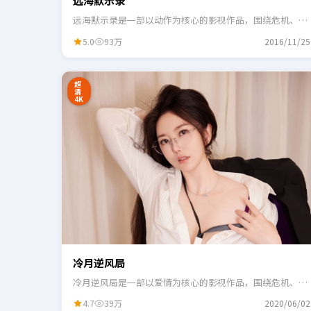
远海默示录
远海默示录是一部以动作为核心的影视作品，围绕危机、反
转与人物成长展开，整体节奏紧凑，适合一口气追完。
5.0
93万
2016/11/25
24:41
3
超
清
4K
冷月逆风局
冷月逆风局是一部以爱情为核心的影视作品，围绕危机、反
转与人物成长展开，整体节奏紧凑，适合一口气追完。
4.7
39万
2020/06/02