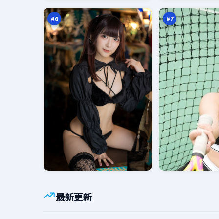
凶
示
万
万
录
#
6
#
7
最新更新