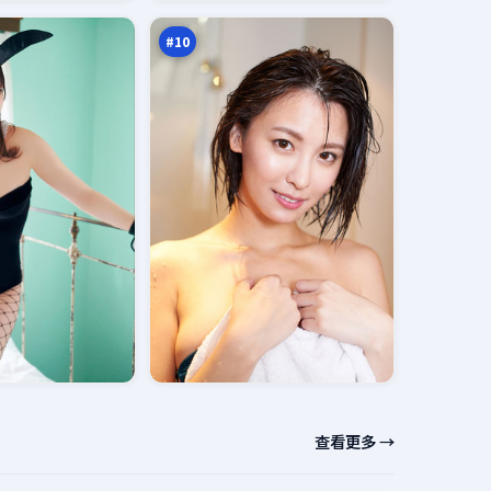
凶
万
#
10
查看更多 →