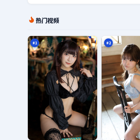
深
长
热门视频
空
夜
终
谎
97
97
章
言
万
万
之
城
#
1
#
2
第
远
七
海
追
默
93
93