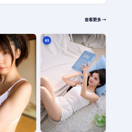
紫
查看更多 →
电
来
94
信
万
#
5
弧
光
追
90