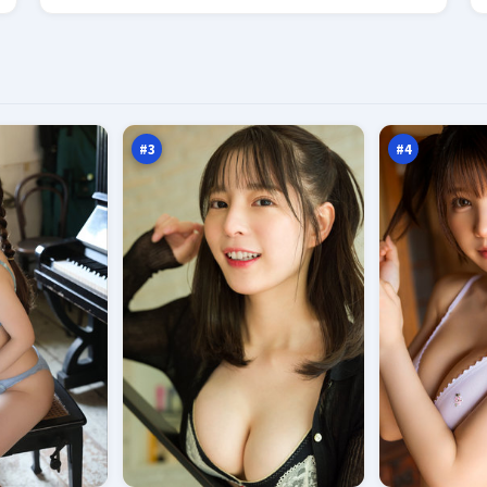
逆
沉
光
舟
追
特
97
96
缉
攻
万
万
#
3
#
4
旧
沉
街
舟
折
十
92
91